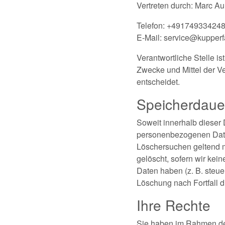
Vertreten durch: Marc A
Telefon: +49174933424
E-Mail: service@kupper
Verantwortliche Stelle is
Zwecke und Mittel der V
entscheidet.
Speicherdaue
Soweit innerhalb dieser
personenbezogenen Daten 
Löschersuchen geltend m
gelöscht, sofern wir kei
Daten haben (z. B. steuer
Löschung nach Fortfall d
Ihre Rechte
Sie haben im Rahmen der