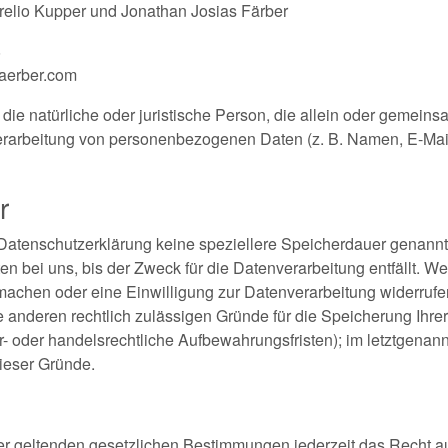
urelio Kupper und Jonathan Josias Färber
8
faerber.com
t die natürliche oder juristische Person, die allein oder gemein
erarbeitung von personenbezogenen Daten (z. B. Namen, E-Mail
r
 Datenschutzerklärung keine speziellere Speicherdauer genannt
bei uns, bis der Zweck für die Datenverarbeitung entfällt. We
achen oder eine Einwilligung zur Datenverarbeitung widerrufe
ne anderen rechtlich zulässigen Gründe für die Speicherung Ih
- oder handelsrechtliche Aufbewahrungsfristen); im letztgenannt
ieser Gründe.
 geltenden gesetzlichen Bestimmungen jederzeit das Recht au