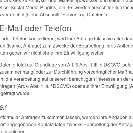
e Cookies zu Analyse- oder Marketingzwecken und keine Trackin
ytics, Social-Media-Plugins) ein. Es werden ausschließlich te
erarbeitet (siehe Abschnitt "Server-Log-Dateien").
E-Mail oder Telefon
oder Telefon kontaktieren, wird Ihre Anfrage inklusive aller d
n (Name, Anfrage) zum Zwecke der Bearbeitung Ihres Anliegen
ten geben wir nicht ohne Ihre Einwilligung weiter.
aten erfolgt auf Grundlage von Art. 6 Abs. 1 lit. b DSGVO, sofer
 zusammenhängt oder zur Durchführung vorvertraglicher Maßnahm
uht die Verarbeitung auf unserem berechtigten Interesse an der 
ragen (Art. 6 Abs. 1 lit. f DSGVO) oder auf Ihrer Einwilligung (Art
gefragt wurde.
ar
ktformular Anfragen zukommen lassen, werden Ihre Angaben a
 dort angegebenen Kontaktdaten zwecks Bearbeitung der Anfrage
 gespeichert.